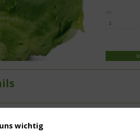
Stk
I
ils
 uns wichtig